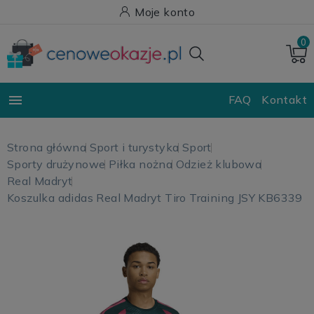
Moje konto
0

FAQ
Kontakt
Strona główna
Sport i turystyka
Sport
Sporty drużynowe
Piłka nożna
Odzież klubowa
Real Madryt
Koszulka adidas Real Madryt Tiro Training JSY KB6339