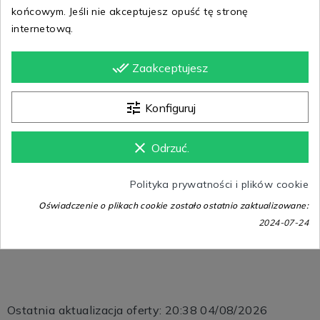
Dodaj do koszyka
końcowym. Jeśli nie akceptujesz opuść tę stronę
internetową.

Ostatnie sztuki w magazynie
done_all
Dodaj do porównania
Zaakceptujesz
Dodaj do listy ulubionych
tune
Konfiguruj
Gwarancja bezpiecznych zakupów
clear
Odrzuć.
Polityka prywatności i plików cookie
Oświadczenie o plikach cookie zostało ostatnio zaktualizowane:
Opis
Szczegóły produktu
Dostawa
2024-07-24
Ostatnia aktualizacja oferty: 20:38 04/08/2026