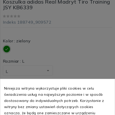
Koszulka adidas Real Madryt Tiro Training
JSY KB6339
Indeks
188749_909572
Kolor : zielony
zielony
Rozmiar : L
195,00 zł netto
Niniejsza witryna wykorzystuje pliki cookies w celu
239,85 zł brutto
świadczenia usług na najwyższym poziomie i w sposób
dostosowany do indywidualnych potrzeb. Korzystanie z
witryny bez zmiany ustawień dotyczących cookies
oznacza, że będą one zamieszczane w urządzeniu