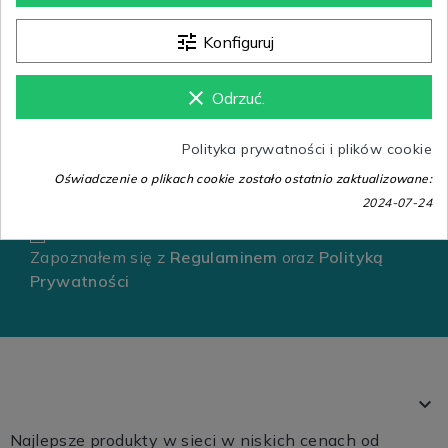
tune
Konfiguruj
Newsletter
clear
Odrzuć.
Zapisz się do newslettera aby otrzymywać
informacje o nowościach i promocjach w
Polityka prywatności i plików cookie
sklepie.
Oświadczenie o plikach cookie zostało ostatnio zaktualizowane:
2024-07-24
Zapoznałem się z
Regulaminem
oraz
Polityką
Prywatności

Najlepsze produkty w sieci w niskich cenach od