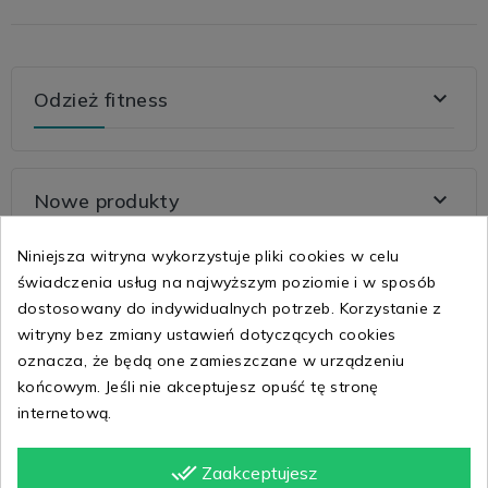

Odzież fitness

Nowe produkty
Niniejsza witryna wykorzystuje pliki cookies w celu
świadczenia usług na najwyższym poziomie i w sposób

Najczęściej oglądane produkty
dostosowany do indywidualnych potrzeb. Korzystanie z
witryny bez zmiany ustawień dotyczących cookies
oznacza, że będą one zamieszczane w urządzeniu
końcowym. Jeśli nie akceptujesz opuść tę stronę
internetową.
done_all
Zaakceptujesz