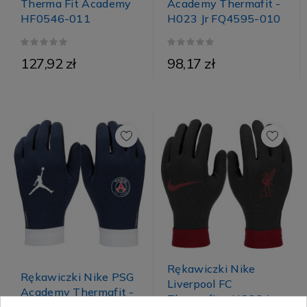
Therma Fit Academy
Academy Thermafit -
HF0546-011
H023 Jr FQ4595-010
127,92 zł
98,17 zł
Rękawiczki Nike
Rękawiczki Nike PSG
Liverpool FC
Academy Thermafit -
Thermafit - HO23 Jr
H023 FJ4859-010