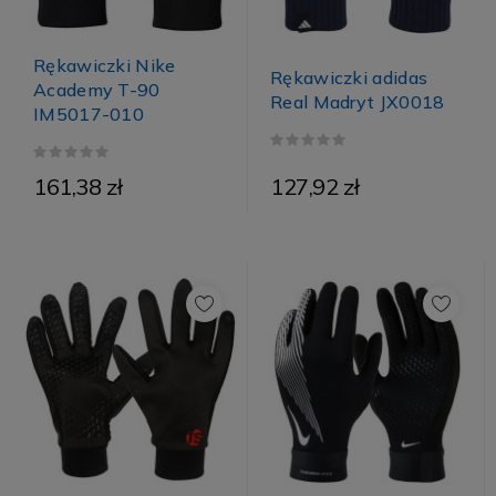
Rękawiczki Nike
Rękawiczki adidas
Academy T-90
Real Madryt JX0018
IM5017-010
161,38 zł
127,92 zł