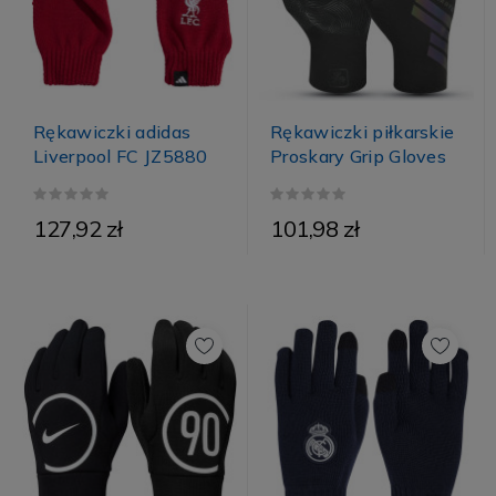
Rękawiczki adidas
Rękawiczki piłkarskie
Liverpool FC JZ5880
Proskary Grip Gloves
127,92 zł
101,98 zł