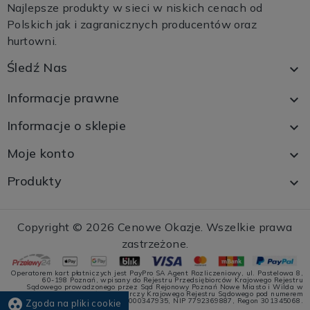
Najlepsze produkty w sieci w niskich cenach od
Polskich jak i zagranicznych producentów oraz
hurtowni.
Śledź Nas

Informacje prawne

Informacje o sklepie

Moje konto

Produkty

Copyright © 2026
Cenowe Okazje
. Wszelkie prawa
zastrzeżone.
Operatorem kart płatniczych jest PayPro SA Agent Rozliczeniowy, ul. Pastelowa 8,
60-198 Poznań, wpisany do Rejestru Przedsiębiorców Krajowego Rejestru
Sądowego prowadzonego przez Sąd Rejonowy Poznań Nowe Miasto i Wilda w
Poznaniu, VIII Wydział Gospodarczy Krajowego Rejestru Sądowego pod numerem
group_work
KRS 0000347935, NIP 7792369887, Regon 301345068.
Zgoda na pliki cookie