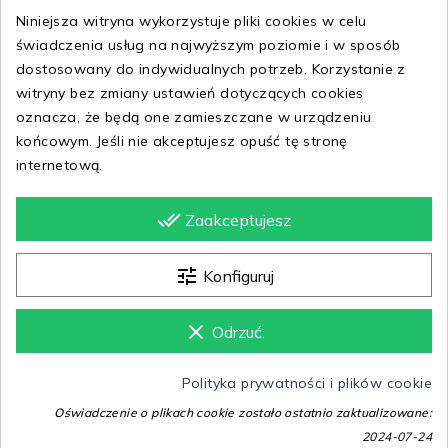
FQ4600-010
Niniejsza witryna wykorzystuje pliki cookies w celu
świadczenia usług na najwyższym poziomie i w sposób
dostosowany do indywidualnych potrzeb. Korzystanie z
150,39 zł
93,51 zł
witryny bez zmiany ustawień dotyczących cookies
oznacza, że będą one zamieszczane w urządzeniu
końcowym. Jeśli nie akceptujesz opuść tę stronę
internetową.
done_all
Zaakceptujesz
tune
Konfiguruj
clear
Odrzuć.
Rękawiczki Nike
Polityka prywatności i plików cookie
Liverpool FC
Rękawiczki Joma
Oświadczenie o plikach cookie zostało ostatnio zaktualizowane:
Thermafit - HO23
400024.100
2024-07-24
FJ4857-010