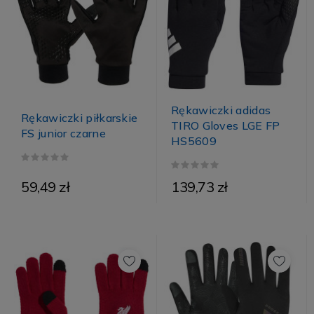
Rękawiczki adidas
Rękawiczki piłkarskie
TIRO Gloves LGE FP
FS junior czarne
HS5609
59,49 zł
139,73 zł