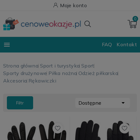
Moje konto
0

FAQ
Kontakt
Strona główna
Sport i turystyka
Sport
Sporty drużynowe
Piłka nożna
Odzież piłkarska
Akcesoria
Rękawiczki

Dostępne
Filtr