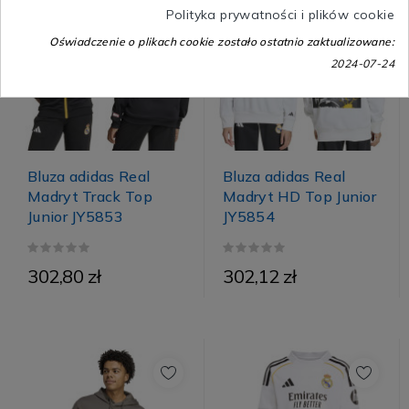
Polityka prywatności i plików cookie
Oświadczenie o plikach cookie zostało ostatnio zaktualizowane:
2024-07-24
Bluza adidas Real
Bluza adidas Real
Madryt Track Top
Madryt HD Top Junior
Junior JY5853
JY5854
302,80 zł
302,12 zł