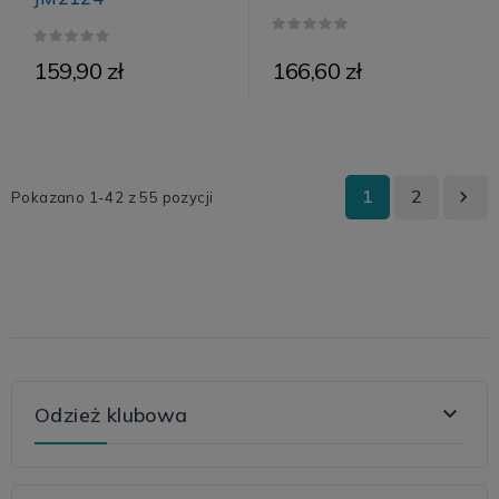
159,90 zł
166,60 zł
1
2

Pokazano 1-42 z 55 pozycji

Odzież klubowa