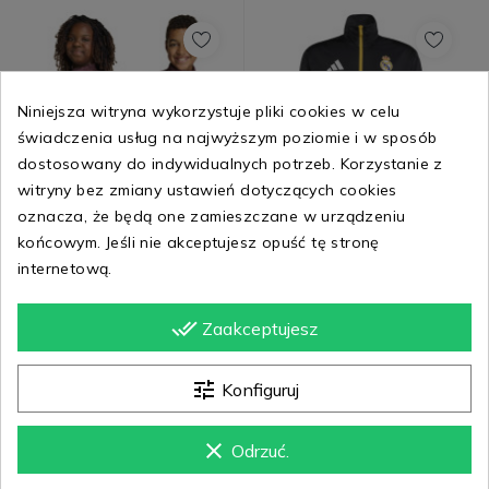
Niniejsza witryna wykorzystuje pliki cookies w celu
świadczenia usług na najwyższym poziomie i w sposób
dostosowany do indywidualnych potrzeb. Korzystanie z
witryny bez zmiany ustawień dotyczących cookies
oznacza, że będą one zamieszczane w urządzeniu
końcowym. Jeśli nie akceptujesz opuść tę stronę
Bluza adidas Real
Bluza adidas Real
internetową.
Madryt Track Top
Madryt Training Top
KB4394
Junior KA1688
done_all
Zaakceptujesz
281,84 zł
302,80 zł
tune
Konfiguruj
clear
Odrzuć.