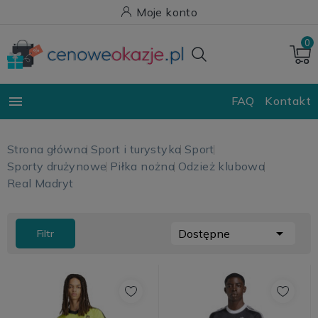
Moje konto
0

FAQ
Kontakt
Strona główna
Sport i turystyka
Sport
Sporty drużynowe
Piłka nożna
Odzież klubowa
Real Madryt

Dostępne
Filtr